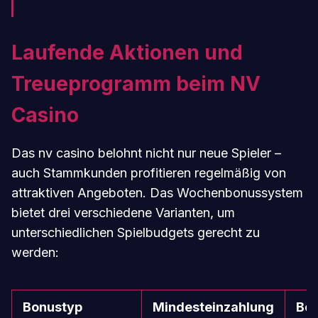
Laufende Aktionen und
Treueprogramm beim NV
Casino
Das nv casino belohnt nicht nur neue Spieler –
auch Stammkunden profitieren regelmäßig von
attraktiven Angeboten. Das Wochenbonussystem
bietet drei verschiedene Varianten, um
unterschiedlichen Spielbudgets gerecht zu
werden:
Bonustyp
Mindesteinzahlung
Bo