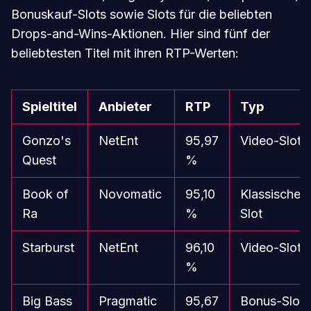
Bonuskauf-Slots sowie Slots für die beliebten
Drops-and-Wins-Aktionen. Hier sind fünf der
beliebtesten Titel mit ihren RTP-Werten:
Spieltitel
Anbieter
RTP
Typ
Gonzo's
NetEnt
95,97
Video-Slot
Quest
%
Book of
Novomatic
95,10
Klassischer
Ra
%
Slot
Starburst
NetEnt
96,10
Video-Slot
%
Big Bass
Pragmatic
95,67
Bonus-Slot