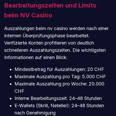
Bearbeitungszeiten und Limits
beim NV Casino
Auszahlungen beim nv casino werden nach einer
internen Überprüfungsphase bearbeitet.
Verifizierte Konten profitieren von deutlich
schnelleren Auszahlungszeiten. Die wichtigsten
Informationen auf einen Blick:
Mindestbetrag für Auszahlungen: 20 CHF
Maximale Auszahlung pro Tag: 5.000 CHF
Maximale Auszahlung pro Woche: 20.000
CHF
Interne Bearbeitungszeit: 24–48 Stunden
E-Wallets (Skrill, Neteller): 24–48 Stunden
nach Genehmigung