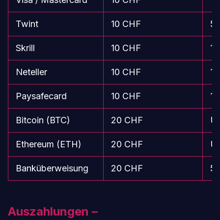
Twint
10 CHF
5
Skrill
10 CHF
10
Neteller
10 CHF
10
Paysafecard
10 CHF
1.
Bitcoin (BTC)
20 CHF
Un
Ethereum (ETH)
20 CHF
Un
Banküberweisung
20 CHF
5
Auszahlungen –