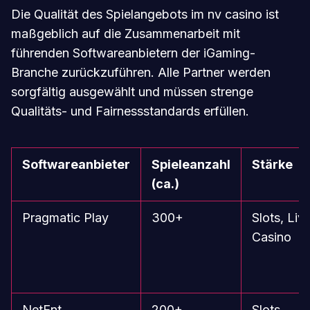
Die Qualität des Spielangebots im nv casino ist
maßgeblich auf die Zusammenarbeit mit
führenden Softwareanbietern der iGaming-
Branche zurückzuführen. Alle Partner werden
sorgfältig ausgewählt und müssen strenge
Qualitäts- und Fairnessstandards erfüllen.
Softwareanbieter
Spieleanzahl
Stärke
(ca.)
Pragmatic Play
300+
Slots, Liv
Casino
NetEnt
200+
Slots,