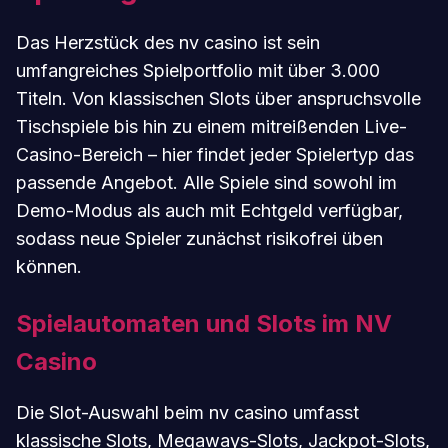
Das Herzstück des nv casino ist sein
umfangreiches Spielportfolio mit über 3.000
Titeln. Von klassischen Slots über anspruchsvolle
Tischspiele bis hin zu einem mitreißenden Live-
Casino-Bereich – hier findet jeder Spielertyp das
passende Angebot. Alle Spiele sind sowohl im
Demo-Modus als auch mit Echtgeld verfügbar,
sodass neue Spieler zunächst risikofrei üben
können.
Spielautomaten und Slots im NV
Casino
Die Slot-Auswahl beim nv casino umfasst
klassische Slots, Megaways-Slots, Jackpot-Slots,