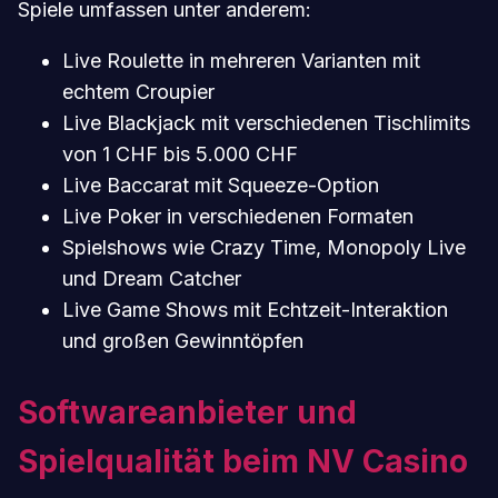
Spiele umfassen unter anderem:
Live Roulette in mehreren Varianten mit
echtem Croupier
Live Blackjack mit verschiedenen Tischlimits
von 1 CHF bis 5.000 CHF
Live Baccarat mit Squeeze-Option
Live Poker in verschiedenen Formaten
Spielshows wie Crazy Time, Monopoly Live
und Dream Catcher
Live Game Shows mit Echtzeit-Interaktion
und großen Gewinntöpfen
Softwareanbieter und
Spielqualität beim NV Casino