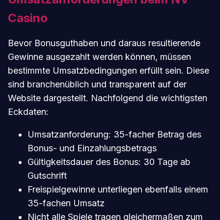
Casino
Bevor Bonusguthaben und daraus resultierende
Gewinne ausgezahlt werden können, müssen
bestimmte Umsatzbedingungen erfüllt sein. Diese
sind branchenüblich und transparent auf der
Website dargestellt. Nachfolgend die wichtigsten
Eckdaten:
Umsatzanforderung: 35-facher Betrag des
Bonus- und Einzahlungsbetrags
Gültigkeitsdauer des Bonus: 30 Tage ab
Gutschrift
Freispielgewinne unterliegen ebenfalls einem
35-fachen Umsatz
Nicht alle Spiele tragen gleichermaßen zum