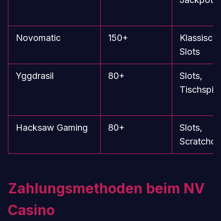
Novomatic
150+
Klassisch
Slots
Yggdrasil
80+
Slots,
Tischspie
Hacksaw Gaming
80+
Slots,
Scratchca
Zahlungsmethoden beim NV
Casino