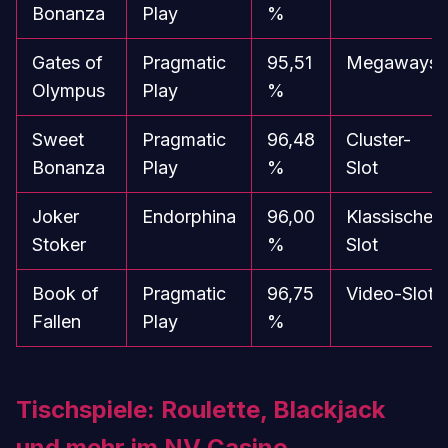
Bonanza
Play
%
Gates of
Pragmatic
95,51
Megaways
Olympus
Play
%
Sweet
Pragmatic
96,48
Cluster-
Bonanza
Play
%
Slot
Joker
Endorphina
96,00
Klassischer
Stoker
%
Slot
Book of
Pragmatic
96,75
Video-Slot
Fallen
Play
%
Tischspiele: Roulette, Blackjack
und mehr im NV Casino