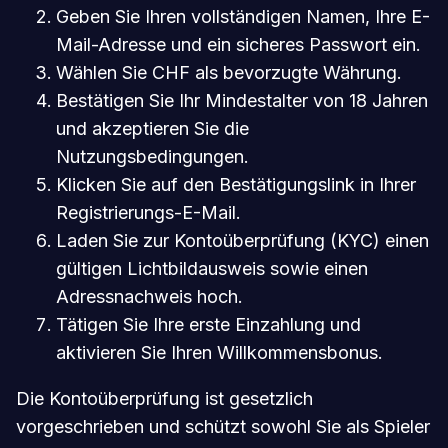
Geben Sie Ihren vollständigen Namen, Ihre E-
Mail-Adresse und ein sicheres Passwort ein.
Wählen Sie CHF als bevorzugte Währung.
Bestätigen Sie Ihr Mindestalter von 18 Jahren
und akzeptieren Sie die
Nutzungsbedingungen.
Klicken Sie auf den Bestätigungslink in Ihrer
Registrierungs-E-Mail.
Laden Sie zur Kontoüberprüfung (KYC) einen
gültigen Lichtbildausweis sowie einen
Adressnachweis hoch.
Tätigen Sie Ihre erste Einzahlung und
aktivieren Sie Ihren Willkommensbonus.
Die Kontoüberprüfung ist gesetzlich
vorgeschrieben und schützt sowohl Sie als Spieler